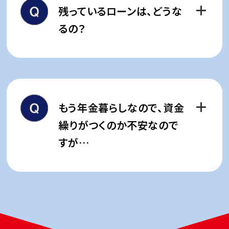
築確認申請等の諸手続きが
多数
残っているローンは、どうな
ます。
あります。
るの？
また近隣住民から､建替えに反対
される場合もあります。
住宅ローンが残っている場合や､
計画通りの建物の形状や階数､
住まいを担保に事業資金の融資
規模を実現するためにも､諸官庁
を受けている場合があります。そ
もう年金暮らしなので、資金
との綿密な協議や
近隣住民との
の際は､新しい住まいへの抵当権
繰りがつくのか不安なので
円満な関係づくりの経験が豊富
移行の手続きを行います。
すが…
な丸紅都市開発が協力いたしま
す。
まずは、権利者様が取得する以
外の住戸を販売することで、皆様
の負担を出来る限り
少なくするよ