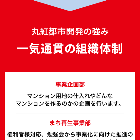
うに努めます。
保留床を販売することで､全体の費用負
担を軽減
丸紅都市開発の強み
毎月の返済は利息分のみとし､元本の返
済は借入ご本人の死亡時に一括返済する
一気通貫の組織体制
｢リバースモーゲージ｣の活用
｢親子リレー返済｣という制度を活用し､
長期の安定した返済計画を立てることも可
能