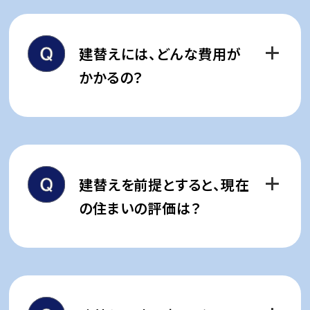
丸紅グループの総合力で費用算
出や効果予測など、
建替えには、どんな費用が
幅広くサポートします。
かかるの？
■実施例
現在のお住まいに対するご不満(設備の劣化､
一般的な場合、次のような費用
バリアフリーでない等)､ご不安(耐震性､老朽
化等)を把握し、実施した場合の､
項目があげられます。
それぞれの費用の算出、修繕又は改修でどの
建替えを前提とすると、現在
レベルの性能を維持できるのかと､建替えた場
各種調査費用
合のマンション性能の比較｡
企画図面作成費用
の住まいの評価は？
実施設計費用
現マンションの解体・整地費用
再建マンション工事費用
古いマンションの資産評価は、更
緑化及び外構工事費用
地にした方が高まることもありま
電波障害対策工事費用
す。
建替え中の仮住まい費用