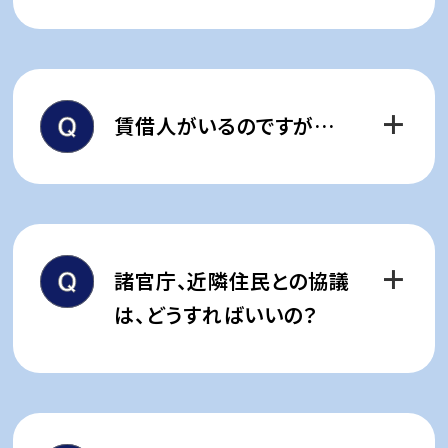
まいります。
一般的に建替えを検討している
権利者様同士では話しにくい内
マンションの居住者は60代､70
容等もありますのでノウハウのあ
代の方が多くなっています。
賃借人がいるのですが…
る事業協力者の
存在は不可欠と
引越しや仮住まい等に不安を抱
なります。
えていらっしゃる場合が多いの
建替えや再開発において合意形
住まいを賃貸している方は､賃借
で、
丸紅都市開発にて仮住まいを
成の実績のある丸紅都市開発が
人の立退きの交渉をしなければ
確保すると同時にしっかりと資金
皆様の課題解決の
お手伝いをい
なりません。
諸官庁、近隣住民との協議
面や心理面の不安解消を
お手伝
たします。
しかし条件や時期など､賃借人と
は、どうすればいいの？
いします。
意見が食い違うことも多く､粘り
強い交渉が必要です。
建替え計画は建築基準法､都市
必要に応じて､丸紅都市開発が
計画法などによる制約があり､建
交渉のアドバイス等をサポートし