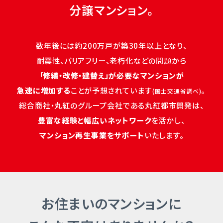
分譲マンション。
数年後には約200万戸が築30年以上となり、
耐震性、バリアフリー、老朽化などの問題から
「修繕・改修・建替え」が必要なマンションが
急速に増加する
ことが予想されています
｡
(国土交通省調べ)
総合商社・丸紅のグループ会社である丸紅都市開発は、
豊富な経験と幅広いネットワーク
を活かし、
マンション再生事業をサポート
いたします。
お住まいのマンションに