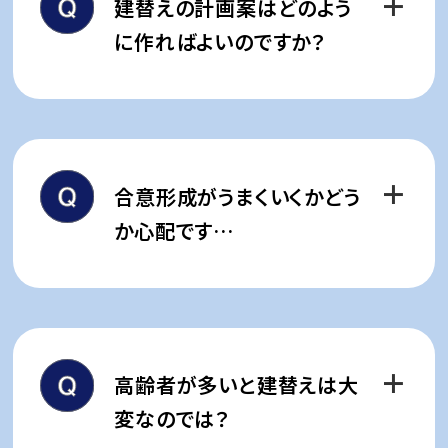
建替えの計画案はどのよう
税金、登記等の諸経費など
経済情勢や地区の開発計画の有
に作ればよいのですか？
無によって評価は変化しますの
で、
まずは専門家による査定が必
敷地の容積率や法規制により、ど
要です。
のような建物の建築が可能かは
異なります。
合意形成がうまくいくかどう
建替えにあたって何を重視したい
か心配です…
のか、皆様のご意見を十分伺った
上で、
最適な計画案を丸紅都市
権利者様が100人いらっしゃれ
開発がご提案いたします。
ば、100通りの考え方があると思
っております。
高齢者が多いと建替えは大
個別アンケートや面談等を繰り
変なのでは？
返し、粘り強くお話し合いをして