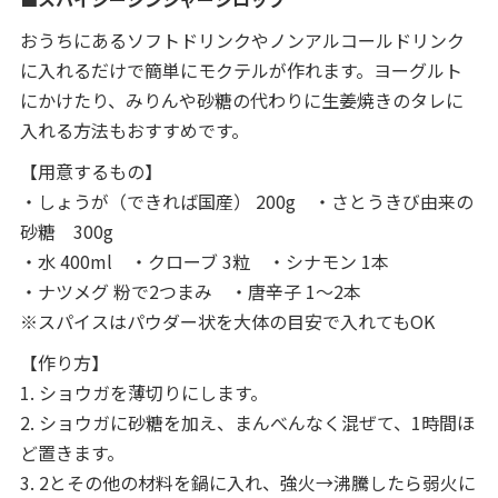
おうちにあるソフトドリンクやノンアルコールドリンク
に入れるだけで簡単にモクテルが作れます。ヨーグルト
にかけたり、みりんや砂糖の代わりに生姜焼きのタレに
入れる方法もおすすめです。
【用意するもの】
・しょうが（できれば国産） 200g ・さとうきび由来の
砂糖 300g
・水 400ml ・クローブ 3粒 ・シナモン 1本
・ナツメグ 粉で2つまみ ・唐辛子 1～2本
※スパイスはパウダー状を大体の目安で入れてもOK
【作り方】
1. ショウガを薄切りにします。
2. ショウガに砂糖を加え、まんべんなく混ぜて、1時間ほ
ど置きます。
3. 2とその他の材料を鍋に入れ、強火→沸騰したら弱火に