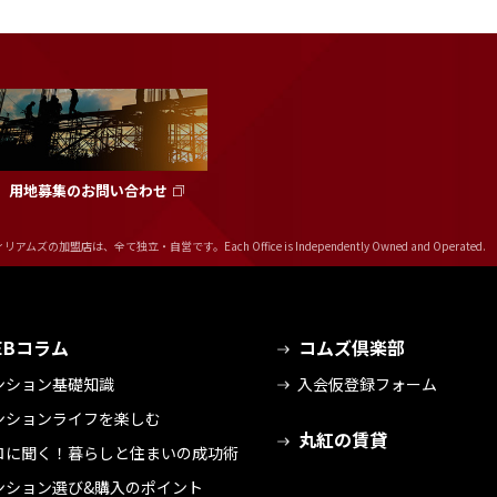
用地募集のお問い合わせ
ムズの加盟店は、全て独立・自営です。Each Office is Independently Owned and Operated.
EBコラム
コムズ倶楽部
ンション基礎知識
入会仮登録フォーム
ンションライフを楽しむ
丸紅の賃貸
ロに聞く！暮らしと住まいの成功術
ンション選び&購入のポイント