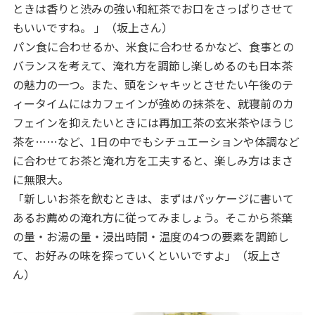
ときは香りと渋みの強い和紅茶でお口をさっぱりさせて
もいいですね。 」（坂上さん）
パン食に合わせるか、米食に合わせるかなど、食事との
バランスを考えて、淹れ方を調節し楽しめるのも日本茶
の魅力の一つ。また、頭をシャキッとさせたい午後のテ
ィータイムにはカフェインが強めの抹茶を、就寝前のカ
フェインを抑えたいときには再加工茶の玄米茶やほうじ
茶を……など、1日の中でもシチュエーションや体調など
に合わせてお茶と淹れ方を工夫すると、楽しみ方はまさ
に無限大。
「新しいお茶を飲むときは、まずはパッケージに書いて
あるお薦めの淹れ方に従ってみましょう。そこから茶葉
の量・お湯の量・浸出時間・温度の4つの要素を調節し
て、お好みの味を探っていくといいですよ」（坂上さ
ん）