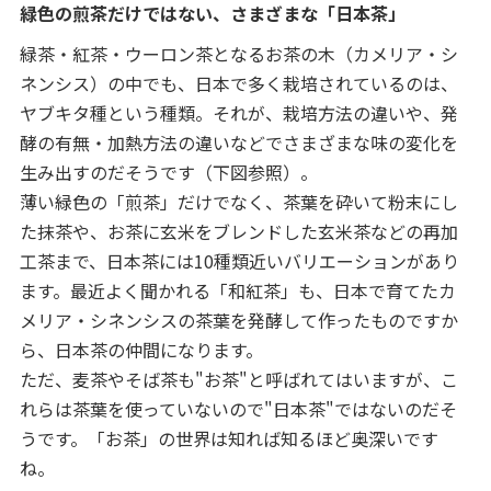
緑色の煎茶だけではない、さまざまな「日本茶」
緑茶・紅茶・ウーロン茶となるお茶の木（カメリア・シ
ネンシス）の中でも、日本で多く栽培されているのは、
ヤブキタ種という種類。それが、栽培方法の違いや、発
酵の有無・加熱方法の違いなどでさまざまな味の変化を
生み出すのだそうです（下図参照）。
薄い緑色の「煎茶」だけでなく、茶葉を砕いて粉末にし
た抹茶や、お茶に玄米をブレンドした玄米茶などの再加
工茶まで、日本茶には10種類近いバリエーションがあり
ます。最近よく聞かれる「和紅茶」も、日本で育てたカ
メリア・シネンシスの茶葉を発酵して作ったものですか
ら、日本茶の仲間になります。
ただ、麦茶やそば茶も"お茶"と呼ばれてはいますが、こ
れらは茶葉を使っていないので"日本茶"ではないのだそ
うです。「お茶」の世界は知れば知るほど奥深いです
ね。